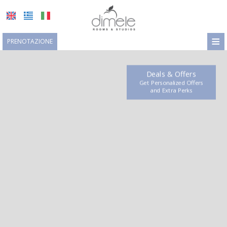
≡
PRENOTAZIONE
HOME
Deals & Offers
LOCALITÀ
Get Personalized Offers
and Εxtra Perks
SISTEMAZIONE
STRUTTURE
GALLERIA FOTOGRAFICA
RICHIESTA
CONTATTI