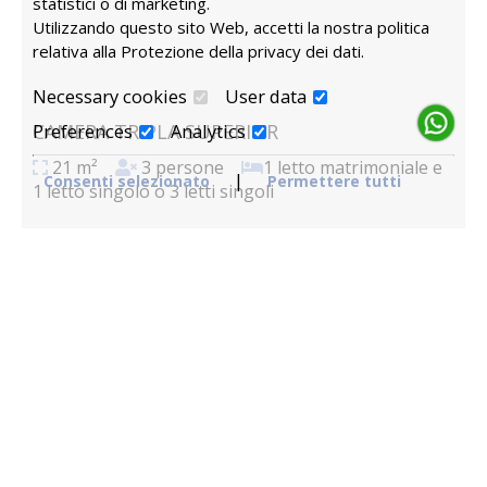
statistici o di marketing.
Utilizzando questo sito Web, accetti la nostra politica
relativa alla
Protezione della privacy dei dati
.
Necessary cookies
User data
CAMERA TRIPLA SUPERIOR
Preferences
Analytics
21 m²
3 persone
1 letto matrimoniale e
|
Consenti selezionato
Permettere tutti
1 letto singolo o 3 letti singoli
DI PIÙ
PRENOTAZIONE
FLORAL VILLA