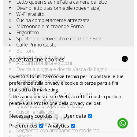
Letto queen size nell'altra camera da letto
Divano letto trasformabile (queen size)
Wi-Fi gratuito
Cucina completamente attrezzata
Microonde e microonde Forno
Frigorifero
Spuntino di benvenuto e colazione Bevi
Caffè Primo Gusto
Bollitore
Selezione di tè pregiati
Accettazione cookies
Acqua in bottiglia e succhi
Doccia a pioggia e doccia Vasca da bagno
Accessori da bagno
Questo sito utilizza cookie tecnici per impostare le tue
Asciugamani da bagno
preferenze sulla privacy e cookie di terze parti a fini
Asciugacapelli
statistici o di marketing.
Ferro e ferro da stiro Asse da stiro
Utilizzando questo sito Web, accetti la nostra politica
Cassette di sicurezza
relativa alla
Protezione della privacy dei dati
.
Materasso ortopedico di lusso
Cuscini anallergici
Necessary cookies
User data
Presa a muro universale
Specchi a figura intera
Preferences
Analytics
Soggiorno con arredamento moderno
Allarme