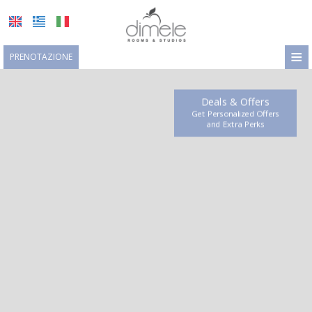
≡
PRENOTAZIONE
HOME
Deals & Offers
LOCALITÀ
Get Personalized Offers
and Εxtra Perks
SISTEMAZIONE
STRUTTURE
GALLERIA FOTOGRAFICA
RICHIESTA
CONTATTI