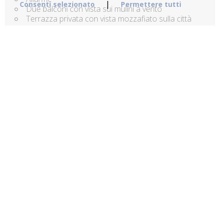
|
Consenti selezionato
Permettere tutti
Due balconi con vista sui mulini a vento
Terrazza privata con vista mozzafiato sulla città
Vista al tramonto
Amaca Sulla Terrazza
Suite non fumatori
Fare una prenotazione
PRENOTAZIONE