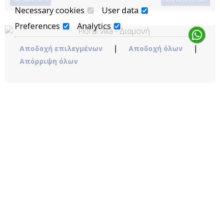
Necessary cookies
User data
Preferences
Analytics
|
|
Αποδοχή επιλεγμένων
Αποδοχή όλων
Απόρριψη όλων
FLORAL VILLA
120 m²
6 άτομα
1 κρεβάτι king size, 1 κρεβάτι queen size & 1
μετατρέψιμος καναπές - κρεβάτι
ΠΕΡΙΣΣΌΤΕΡΑ
ΚΆΝΤΕ ΚΡΆΤΗΣΗ