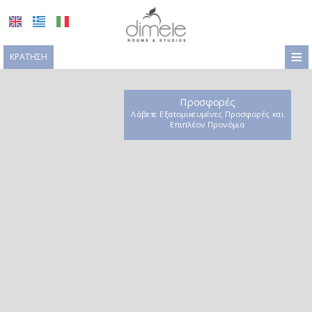
≡
ΚΡΆΤΗΣΗ
ΑΡΧΙΚΉ
Προσφορές
ΤΟΠΟΘΕΣΊΑ
Λάβετε Εξατομικευμένες Προσφορές και
Επιπλέον Προνόμια
ΔΙΑΜΟΝΉ
ΠΑΡΟΧΈΣ
ΦΩΤΟΓΡΑΦΊΕΣ
ΖΉΤΗΣΗ
ΕΠΙΚΟΙΝΩΝΊΑ