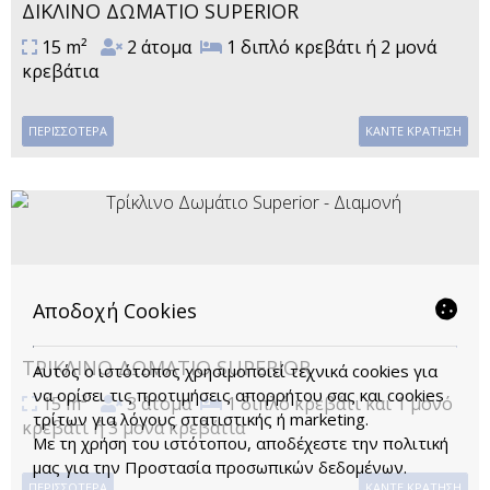
ΔΊΚΛΙΝΟ ΔΩΜΆΤΙΟ SUPERIOR
15 m²
2 άτομα
1 διπλό κρεβάτι ή 2 μονά
κρεβάτια
ΠΕΡΙΣΣΌΤΕΡΑ
ΚΆΝΤΕ ΚΡΆΤΗΣΗ
Αποδοχή Cookies
ΤΡΊΚΛΙΝΟ ΔΩΜΆΤΙΟ SUPERIOR
Αυτός ο ιστότοπος χρησιμοποιεί τεχνικά cookies για
να ορίσει τις προτιμήσεις απορρήτου σας και cookies
15 m²
3 άτομα
1 διπλό κρεβάτι και 1 μονό
τρίτων για λόγους στατιστικής ή marketing.
κρεβάτι ή 3 μονά κρεβάτια
Με τη χρήση του ιστότοπου, αποδέχεστε την πολιτική
μας για την
Προστασία προσωπικών δεδομένων
.
ΠΕΡΙΣΣΌΤΕΡΑ
ΚΆΝΤΕ ΚΡΆΤΗΣΗ